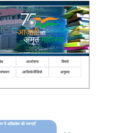
बंध
आलोचना
विमर्श
-संचयन
आडियो/वीडियो
अनुवाद
मय में अखिलेश की रचनाएँ