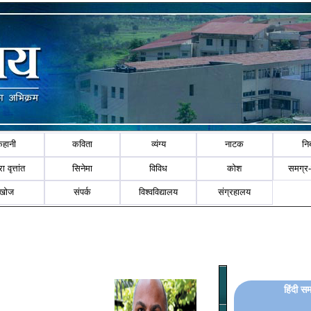
कहानी
कविता
व्यंग्य
नाटक
नि
ा वृत्तांत
सिनेमा
विविध
कोश
समग्र
खोज
संपर्क
विश्वविद्यालय
संग्रहालय
हिंदी स