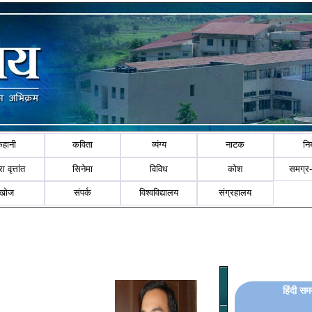
कहानी
कविता
व्यंग्य
नाटक
नि
ा वृत्तांत
सिनेमा
विविध
कोश
समग्र
खोज
संपर्क
विश्वविद्यालय
संग्रहालय
हिंदी सम