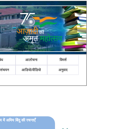
बंध
आलोचना
विमर्श
-संचयन
आडियो/वीडियो
अनुवाद
य में अमिय बिंदु की रचनाएँ