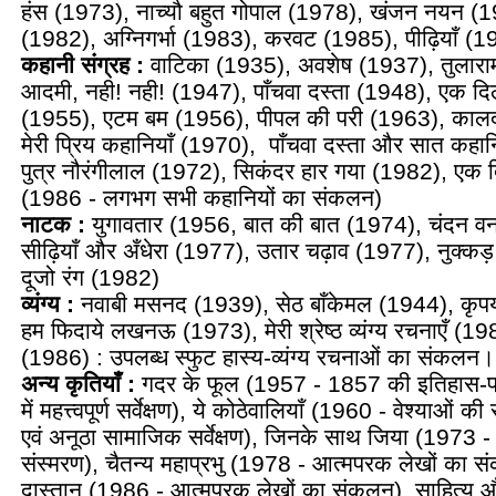
हंस (1973), नाच्‍यौ बहुत गोपाल (1978), खंजन नयन (1
(1982), अग्निगर्भा (1983), करवट (1985), पीढ़ियाँ (1
कहानी संग्रह :
वाटिका (1935), अवशेष (1937), तुलाराम 
आदमी, नही! नही! (1947), पाँचवा दस्‍ता (1948), एक दिल 
(1955), एटम बम (1956), पीपल की परी (1963), कालद
मेरी प्रिय कहानियाँ (1970), पाँचवा दस्‍ता और सात कहा
पुत्र नौरंगीलाल (1972), सिकंदर हार गया (1982), एक
(1986 - लगभग सभी कहानियों का संकलन)
नाटक :
युगावतार (1956, बात की बात (1974), चंदन वन
सीढ़ियाँ और अँधेरा (1977), उतार चढ़ाव (1977), नुक्‍क
दूजो रंग (1982)
व्यंग्य :
नवाबी मसनद (1939), सेठ बाँकेमल (1944), कृपय
हम फिदाये लखनऊ (1973), मेरी श्रेष्‍ठ व्‍यंग्‍य रचनाएँ (
(1986) : उपलब्‍ध स्‍फुट हास्‍य-व्‍यंग्‍य रचनाओं का संकलन।
अन्य कृतियाँ :
गदर के फूल (1957 - 1857 की इतिहास-प्रसि
में महत्त्वपूर्ण सर्वेक्षण), ये कोठेवालियाँ (1960 - वेश्‍याओं
एवं अनूठा सामाजिक सर्वेक्षण), जिनके साथ जिया (1973 - स
संस्‍मरण), चैतन्‍य महाप्रभु (1978 - आत्‍मपरक लेखों का सं
दास्‍तान (1986 - आत्‍मपरक लेखों का संकलन), साहित्‍य औ