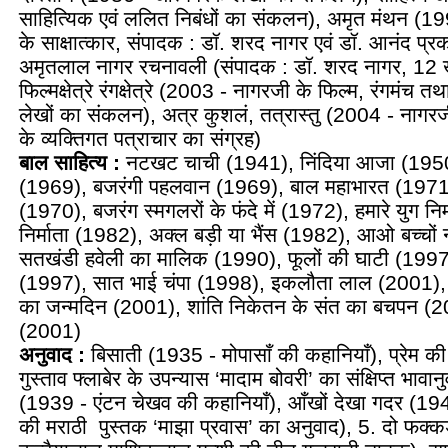
साहित्यिक एवं ललित निबंधों का संकलन), अमृत मंथन (1
के साक्षात्‍कार, संपादक : डॉ. शरद नागर एवं डॉ. आनंद प्रक
अमृतलाल नागर रचनावली (संपादक : डॉ. शरद नागर, 12 खं
फिल्‍मक्षेत्रे रंगक्षेत्रे (2003 - नागरजी के फिल्‍म, रंगमंच 
लेखों का संकलन), अत्र कुशलं, तत्रास्‍तु (2004 - नागरजी
के व्‍यक्तिगत पत्राचार का संग्रह)
बाल साहित्‍य :
नटखट चाची (1941), निंदिया आजा (1950)
(1969), बजरंगी पहलवान (1969), बाल महाभारत (1971
(1970), बजरंग स्‍मगलरों के फंदे में (1972), हमारे युग नि
निर्माता (1982), अक्ल बड़ी या भैंस (1982), आओ बच्‍चो
सतखंडी हवेली का मालिक (1990), फूलों की घाटी (1997
(1997), सात भाई चंपा (1998), इकलौता लाल (2001),
का जन्‍मदिन (2001), शांति निकेतन के संत का बचपन (
(2001)
अनुवाद :
बिसाती (1935 - मोपासाँ की कहानियाँ), प्रेम की
गुस्‍ताव फ्लाबेर के उपन्‍यास ‘मादाम बोवरी’ का संक्षिप्‍त भावा
(1939 - एंटन चेखव की कहानियाँ), आँखों देखा गदर (1948 
की मराठी पुस्‍तक ‘माझा प्रवास’ का अनुवाद), 5. दो फक्‍