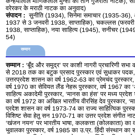
कन्‍हैयालाल माणिकलाल मुन्‍शी की तीन गुजराती नाटक), सा
वरेरकर के मराठी नाटक का अनुवाद)
संपादन :
सुनीति (1934), सिनेमा समाचार (1935-36), अल
1937 से 3 जनवरी 1938, साप्‍ताहिक), चकल्‍लस (फरवरी,
1938, साप्‍ताहिक), नया साहित्‍य (1945), सनीचर (194
54)
सम्मान
सम्मान :
‘बूँद और समुद्र’ पर काशी नागरी प्रचारिणी सभ
से 2018 तक का बटुक प्रसाद पुरस्‍कार एवं सुधाकर पदक, ‘
उत्तरप्रदेश शासन का वर्ष 1962-63 का प्रेमचंद पुरस्‍कार
वर्ष 1970 का सेवियत लैंड नेहरू पुरस्‍कार, वर्ष 1967 का
साहित्‍य अकादेमी पुरस्‍कार, ‘मानस का हंस’ पर मध्‍य प्रदे
का वर्ष 1972 का अखिल भारतीय वीरसिंह देव पुरस्‍कार, ‘म
प्रदेश शासन का वर्ष 1973-74 का राज्‍य साहित्यिक पुरस्‍क
विशिष्‍ट सेवा हेतु सन 1970-71 का उत्तर प्रदेश संगीत न
‘खंजन नयन’ पर भारतीय भाषा, कलकत्ता (कोलकाता) का 
भुवालका पुरस्‍कार, वर्ष 1985 का उ.प्र. हिंदी संस्‍थान का स