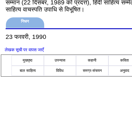
सम्‍मान (22 दिसंबर, 1989 को प्रदत्त), हिंदी साहित्‍य सम्‍मेल
साहित्‍य वाचस्‍पति उपाधि से विभूषित।
निधन
23 फरवरी, 1990
लेखक सूची पर वापस जाएँ
मुखपृष्ठ
उपन्यास
कहानी
कविता
बाल साहित्य
विविध
समग्र-संचयन
अनुवाद