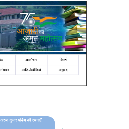
बंध
आलोचना
विमर्श
-संचयन
आडियो/वीडियो
अनुवाद
ं अरुण कुमार पांडेय की रचनाएँ