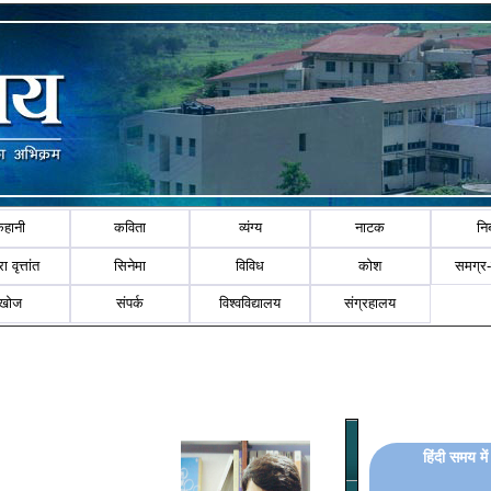
कहानी
कविता
व्यंग्य
नाटक
नि
ा वृत्तांत
सिनेमा
विविध
कोश
समग्र
खोज
संपर्क
विश्वविद्यालय
संग्रहालय
हिंदी समय मे