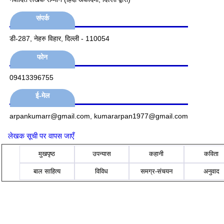
संपर्क
डी-287, नेहरु विहार, दिल्‍ली - 110054
फोन
09413396755
ई-मेल
arpankumarr@gmail.com, kumararpan1977@gmail.com
लेखक सूची पर वापस जाएँ
मुखपृष्ठ
उपन्यास
कहानी
कविता
बाल साहित्य
विविध
समग्र-संचयन
अनुवाद