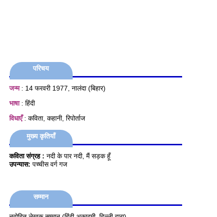
परिचय
जन्म
: 14 फरवरी 1977, नालंदा (बिहार)
भाषा
: हिंदी
विधाएँ
: कविता, कहानी, रिपोर्ताज
मुख्य कृतियाँ
कविता संग्रह :
नदी के पार नदी, मैं सड़क हूँ
उपन्यास:
पच्चीस वर्ग गज
सम्मान
नवोदित लेखक सम्मान (हिंदी अकादमी, दिल्ली द्वारा)