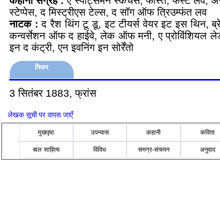
कहानी संग्रह :
ए स्पोर्ट्समेन स्केचेस, फॉस्त, फर्स्ट लव
स्टेप्पेस, द मिस्ट्रीएस टेल्स, द सॉग ऑफ त्रिउम्फंत लव
नाटक :
द रैश थिंग टू डू, इट टीयर्स वेयर इट इस थिन, ब्
कन्वर्सेशन ऑफ द हाईवे, लेक ऑफ मनी, ए प्रोविंशियल लेडी,
इन द कंट्री, एन इवनिंग इन सोर्रेंतो
निधन
3 सितंबर 1883, फ्रांस
लेखक सूची पर वापस जाएँ
मुखपृष्ठ
उपन्यास
कहानी
कविता
बाल साहित्य
विविध
समग्र-संचयन
अनुवाद