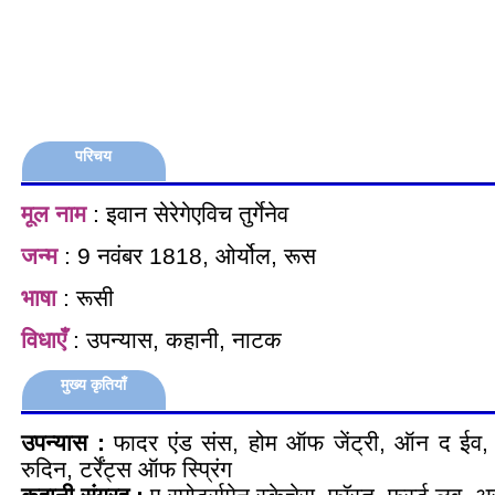
परिचय
मूल नाम
: इवान सेरेगेएविच तुर्गेनेव
जन्म
: 9 नवंबर 1818, ओर्योल, रूस
भाषा
: रूसी
विधाएँ
: उपन्यास, कहानी, नाटक
मुख्य कृतियाँ
उपन्यास :
फादर एंड संस, होम ऑफ जेंट्री, ऑन द ईव, स्
रुदिन, टर्रेंट्स ऑफ स्प्रिंग