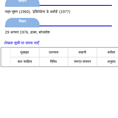
सम्मान
पद्म भूषण (1960), 'इंडिपेडेन्ट डे अवॉर्ड' (1977)
निधन
29 अगस्त 1976, ढाका, बांग्लादेश
लेखक सूची पर वापस जाएँ
मुखपृष्ठ
उपन्यास
कहानी
कविता
बाल साहित्य
विविध
समग्र-संचयन
अनुवाद