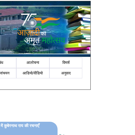
बंध
आलोचना
विमर्श
-संचयन
आडियो/वीडियो
अनुवाद
में कुबेरनाथ राय की रचनाएँ