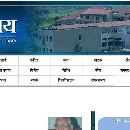
कहानी
कविता
व्यंग्य
नाटक
नि
ा वृत्तांत
सिनेमा
विविध
कोश
समग्र
खोज
संपर्क
विश्वविद्यालय
संग्रहालय
हिंदी समय 