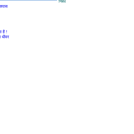
निबंध
आसपास
 है !
 धीवर