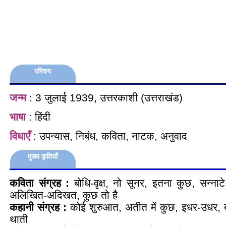
परिचय
जन्म
: 3 जुलाई 1939, उत्तरकाशी (उत्तराखंड)
भाषा
: हिंदी
विधाएँ
: उपन्यास, निबंध, कविता, नाटक, अनुवाद
मुख्य कृतियाँ
कविता संग्रह :
बोधि-वृक्ष, नो सूनर, इतना कुछ, सन्नाटे से
अलिखित-अदिखत, कुछ तो है
कहानी संग्रह :
कोई शुरुआत, अतीत में कुछ, इधर-उधर, ब
थाती