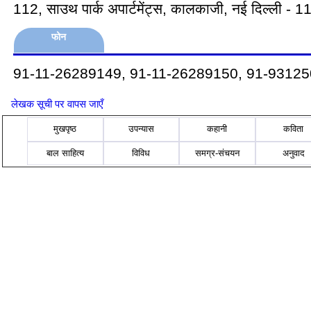
112, साउथ पार्क अपार्टमेंट्स, कालकाजी, नई दिल्ली - 
फोन
91-11-26289149, 91-11-26289150, 91-9312
लेखक सूची पर वापस जाएँ
मुखपृष्ठ
उपन्यास
कहानी
कविता
बाल साहित्य
विविध
समग्र-संचयन
अनुवाद