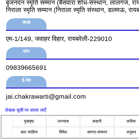
बृजनंदन स्मृति सम्मान (बैसवारा शोध-संस्थान, लालगंज, राय
निराला स्मृति सम्मान (निराला स्मृति संस्थान, डलमऊ, रायब
संपर्क
एम-1/149, जवाहर विहार, रायबरेली-229010
फोन
09839665691
ई-मेल
jai.chakrawarti@gmail.com
लेखक सूची पर वापस जाएँ
मुखपृष्ठ
उपन्यास
कहानी
कविता
बाल साहित्य
विविध
समग्र-संचयन
अनुवाद