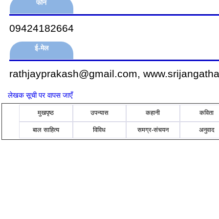
फोन
09424182664
ई-मेल
rathjayprakash@gmail.com, www.srijangath
लेखक सूची पर वापस जाएँ
मुखपृष्ठ
उपन्यास
कहानी
कविता
बाल साहित्य
विविध
समग्र-संचयन
अनुवाद