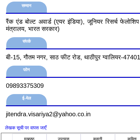
सम्मान
रैंक एंड बोल्ट अवार्ड (एयर इंडिया), जूनियर रिसर्च फेलोशिप 
मंत्रालय, भारत सरकार)
संपर्क
बी-15, गौतम नगर, साठ फीट रोड, थाठीपुर ग्वालियर-47401
फोन
09893375309
ई-मेल
jitendra.visariya2@yahoo.co.in
लेखक सूची पर वापस जाएँ
मुखपृष्ठ
उपन्यास
कहानी
कविता