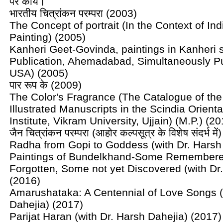
पर कार्य।
भारतीय चित्रांकन परम्परा (2003)
The Concept of portrait (In the Context of In
Painting) (2005)
Kanheri Geet-Govinda, paintings in Kanheri 
Publication, Ahemadabad, Simultaneously P
USA) (2005)
पार रूप के (2009)
The Color's Fragrance (The Catalogue of th
Illustrated Manuscripts in the Scindia Orient
Institute, Vikram University, Ujjain) (M.P.) (20
जैन चित्रांकन परम्परा (आहोर कल्पसूत्र के विशेष संदर्भ मे
Radha from Gopi to Goddess (with Dr. Harsh
Paintings of Bundelkhand-Some Remember
Forgotten, Some not yet Discovered (with Dr
(2016)
Amarushataka: A Centennial of Love Songs (
Dahejia) (2017)
Parijat Haran (with Dr. Harsh Dahejia) (2017)