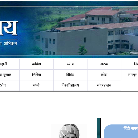
कहानी
कविता
व्यंग्य
नाटक
नि
ा वृत्तांत
सिनेमा
विविध
कोश
समग्र
खोज
संपर्क
विश्वविद्यालय
संग्रहालय
हिंदी समय