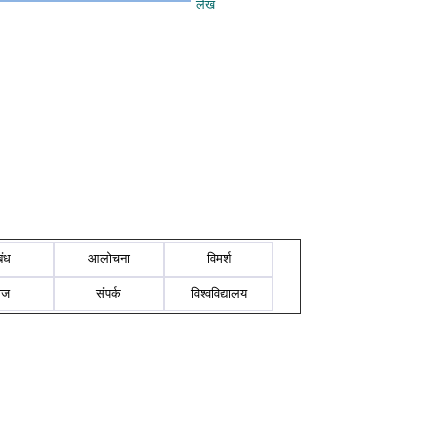
लेख
बंध
आलोचना
विमर्श
ोज
संपर्क
विश्वविद्यालय