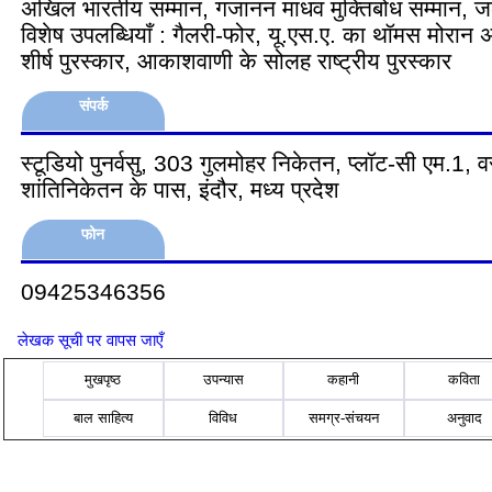
अखिल भारतीय सम्मान, गजानन माधव मुक्तिबोध सम्मान, जल
विशेष उपलब्धियाँ : गैलरी-फोर, यू.एस.ए. का थॉमस मोरान 
शीर्ष पुरस्कार, आकाशवाणी के सोलह राष्ट्रीय पुरस्कार
संपर्क
स्टूडियो पुनर्वसु, 303 गुलमोहर निकेतन, प्लॉट-सी एम.1, व
शांतिनिकेतन के पास, इंदौर, मध्य प्रदेश
फोन
09425346356
लेखक सूची पर वापस जाएँ
मुखपृष्ठ
उपन्यास
कहानी
कविता
बाल साहित्य
विविध
समग्र-संचयन
अनुवाद