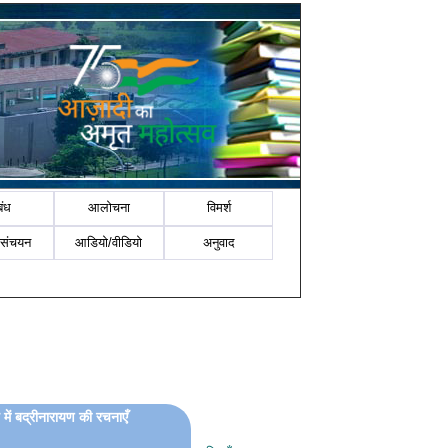
बंध
आलोचना
विमर्श
-संचयन
आडियो/वीडियो
अनुवाद
 में बद्रीनारायण की रचनाएँ