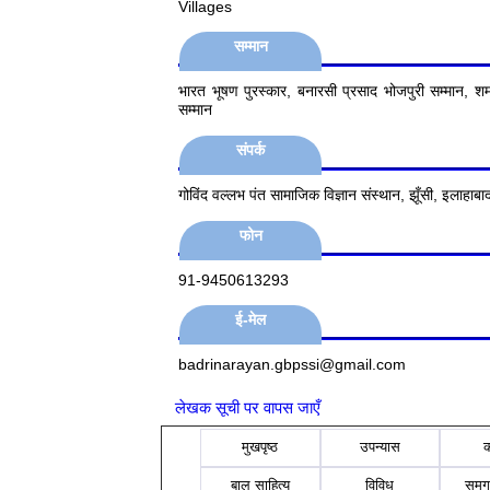
Villages
सम्मान
भारत भूषण पुरस्कार, बनारसी प्रसाद भोजपुरी सम्मान, शमश
सम्मान
संपर्क
गोविंद वल्लभ पंत सामाजिक विज्ञान संस्थान, झूँसी, इलाहाबाद
फोन
91-9450613293
ई-मेल
badrinarayan.gbpssi@gmail.com
लेखक सूची पर वापस जाएँ
मुखपृष्ठ
उपन्यास
बाल साहित्य
विविध
समग