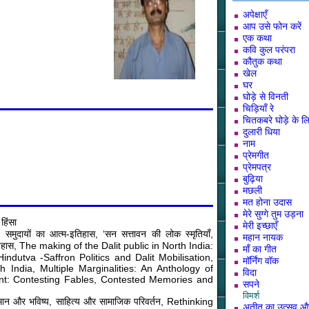
अपेक्षाएँ
आप उसे फोन करें
एक कथा
कवि कुल परंपरा
कौतुक कथा
खेल
घर
घोड़े से विनती
चिड़ियाँ रे
चितकबरे घोड़े के ल
दुलारी धिया
नाम
प्रेमगीत
प्रेमपत्र
बुढ़िया
मछली
मत होना उदास
मेरे सुग्गे तुम उड़ना
हिंसा
मेरी इच्छाएँ
षित समुदायों का आत्म-इतिहास, ‘सन सत्तावन की लोक स्मृतियाँ,
महान नायक
इतिहास, The making of the Dalit public in North India:
माँ का गीत
ndutva -Saffron Politics and Dalit Mobilisation,
मॉर्निंग वॉक
India, Multiple Marginalities: An Anthology of
विदा
sent: Contesting Fables, Contested Memories and
सपने
विमर्श
्तमान और भविष्य, साहित्य और सामाजिक परिवर्तन, Rethinking
अतीत का उत्सव औ