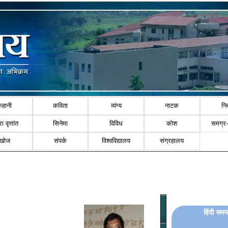
कहानी
कविता
व्यंग्य
नाटक
नि
ा वृत्तांत
सिनेमा
विविध
कोश
समग्र
खोज
संपर्क
विश्वविद्यालय
संग्रहालय
हिंदी समय