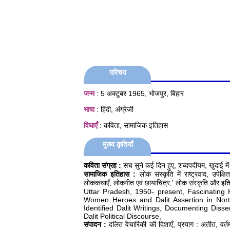
परिचय
जन्म
: 5 अक्टूबर 1965, भोजपुर, बिहार
भाषा
: हिंदी, अंग्रेजी
विधाएँ
: कविता, सामाजिक इतिहास
मुख्य कृतियाँ
कविता संग्रह :
सच सुने कई दिन हुए, शब्दपदीयम, खुदाई में 
सामाजिक इतिहास :
लोक संस्कृति में राष्ट्रवाद, उपेक्
लोककथाएँ, लोकगीत एवं छायाचित्र,’ लोक संस्कृति और 
Uttar Pradesh, 1950- present, Fascinating Hi
Women Heroes and Dalit Assertion in North 
Identified Dalit Writings, Documenting Dis
Dalit Political Discourse,
संपादन :
दलित वैचारिकी की दिशाएँ, प्रयाग : अतीत, वर