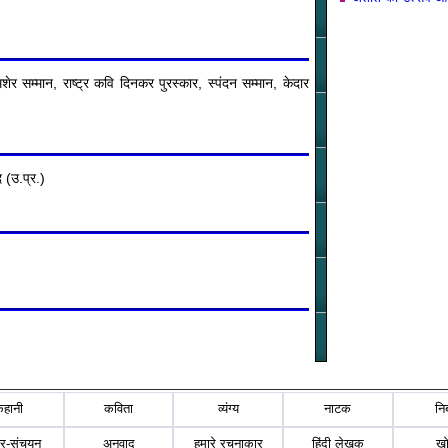
ेर सम्मान, राष्ट्र कवि दिनकर पुरस्कार, स्पंदन सम्मान, केदार
 (उ.प्र.)
कहानी
कविता
व्यंग्य
नाटक
नि
्र-संचयन
अनुवाद
हमारे रचनाकार
हिंदी लेखक
ख