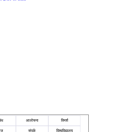
बंध
आलोचना
विमर्श
ोज
संपर्क
विश्वविद्यालय