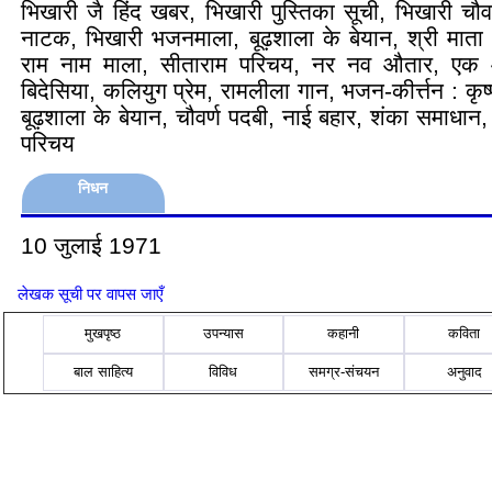
भिखारी जै हिंद खबर, भिखारी पुस्तिका सूची, भिखारी चौव
नाटक, भिखारी भजनमाला, बूढ़शाला के बेयान, श्री माता 
राम नाम माला, सीताराम परिचय, नर नव औतार, एक 
बिदेसिया, कलियुग प्रेम, रामलीला गान, भजन-कीर्त्तन : कृ
बूढ़शाला के बेयान, चौवर्ण पदबी, नाई बहार, शंका समाधान,
परिचय
निधन
10 जुलाई 1971
लेखक सूची पर वापस जाएँ
मुखपृष्ठ
उपन्यास
कहानी
कविता
बाल साहित्य
विविध
समग्र-संचयन
अनुवाद