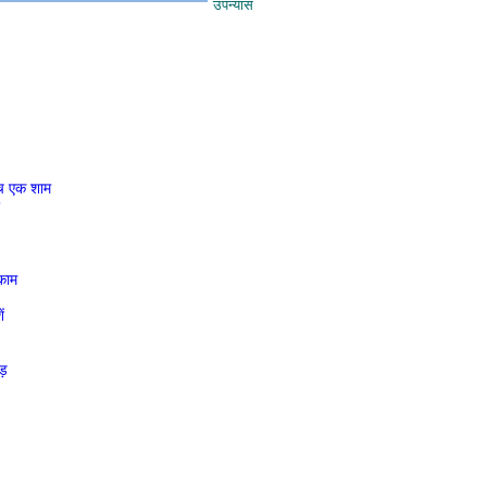
उपन्यास
बीच एक शाम
णकाम
ं
ाड़