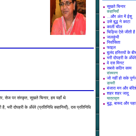
सूखते चिनार
कहानियाँ
...और अंत में ईशु
उसे बुद्ध ने काटा
काली चील
चिड़िया ऐसे जीती है
जलकुंभी
निर्वासिता
फाइल
बुलंद हस्तियों के 
भरी दोपहरी के अँधेरे
वे दस मिनट
सबसे कठिन काम
संस्मरण
जो नहीं हो सके पूर्
डायरी
बंजारा मन और बंदिशे
शहर शहर जादू
, सेज पर संस्कृत, सूखते चिनार, हम यहाँ थे
यात्रावृत्त
बुद्ध, बारूद और पह
 है, भरी दोपहरी के अँधेरे (प्रतिनिधि कहानियाँ), दस प्रतिनिधि