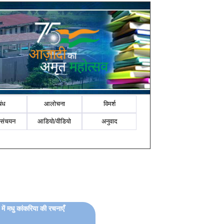
बंध
आलोचना
विमर्श
-संचयन
आडियो/वीडियो
अनुवाद
 में मधु कांकरिया की रचनाएँ