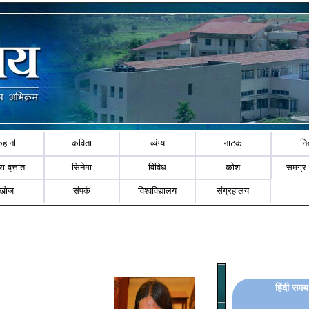
कहानी
कविता
व्यंग्य
नाटक
नि
ा वृत्तांत
सिनेमा
विविध
कोश
समग्र
खोज
संपर्क
विश्वविद्यालय
संग्रहालय
हिंदी समय