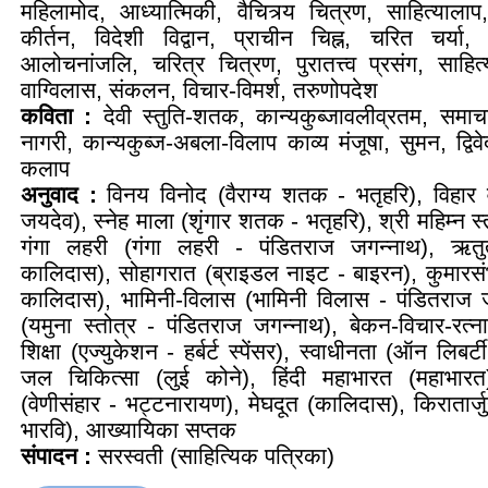
महिलामोद, आध्यात्मिकी, वैचित्र्य चित्रण, साहित्यालाप
कीर्तन, विदेशी विद्वान, प्राचीन चिह्न, चरित चर्या, पु
आलोचनांजलि, चरित्र चित्रण, पुरातत्त्व प्रसंग, साहित्
वाग्विलास, संकलन, विचार-विमर्श, तरुणोपदेश
कविता :
देवी स्तुति-शतक, कान्यकुब्जावलीव्रतम, समाच
नागरी, कान्यकुब्ज-अबला-विलाप काव्य मंजूषा, सुमन, द्विव
कलाप
अनुवाद :
विनय विनोद (वैराग्य शतक - भतृहरि), विहार 
जयदेव), स्नेह माला (शृंगार शतक - भतृहरि), श्री महिम्न स्त
गंगा लहरी (गंगा लहरी - पंडितराज जगन्नाथ), ऋतुत
कालिदास), सोहागरात (ब्राइडल नाइट - बाइरन), कुमारस
कालिदास), भामिनी-विलास (भामिनी विलास - पंडितराज 
(यमुना स्तोत्र - पंडितराज जगन्नाथ), बेकन-विचार-रत्न
शिक्षा (एज्युकेशन - हर्बर्ट स्पेंसर), स्वाधीनता (ऑन लिबर्
जल चिकित्सा (लुई कोने), हिंदी महाभारत (महाभारत),
(वेणीसंहार - भट्टनारायण), मेघदूत (कालिदास), किरातार्जु
भारवि), आख्यायिका सप्तक
संपादन :
सरस्वती (साहित्यिक पत्रिका)