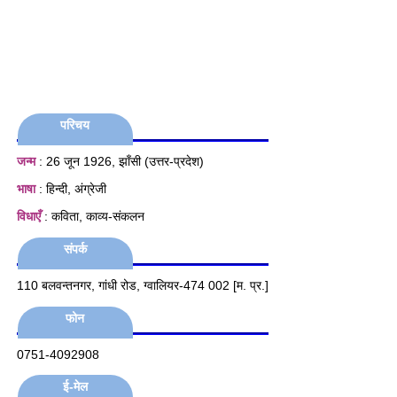
परिचय
जन्म
: 26 जून 1926, झाँसी (उत्तर-प्रदेश)
भाषा
: हिन्दी, अंग्रेजी
विधाएँ
: कविता, काव्य-संकलन
संपर्क
110 बलवन्तनगर, गांधी रोड, ग्वालियर-474 002 [म. प्र.]
फोन
0751-4092908
ई-मेल