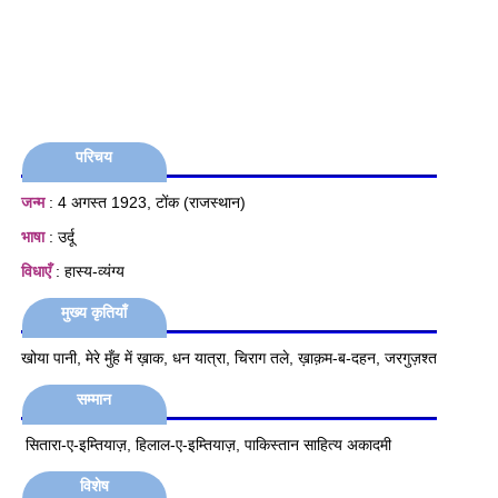
परिचय
जन्म
: 4 अगस्त 1923, टोंक (राजस्थान)
भाषा
: उर्दू
विधाएँ
: हास्य-व्यंग्य
मुख्य कृतियाँ
खोया पानी, मेरे मुँह में ख़ाक, धन यात्रा, चिराग तले, ख़ाक़म-ब-दहन, जरगुज़श्त
सम्मान
सितारा-ए-इम्तियाज़, हिलाल-ए-इम्तियाज़, पाकिस्तान साहित्य अकादमी
विशेष