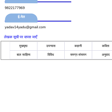
9822177969
ई-मेल
yadav14yadu@gmail.com
लेखक सूची पर वापस जाएँ
मुखपृष्ठ
उपन्यास
कहानी
कविता
बाल साहित्य
विविध
समग्र-संचयन
अनुवाद