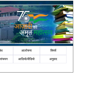
बंध
आलोचना
विमर्श
-संचयन
आडियो/वीडियो
अनुवाद