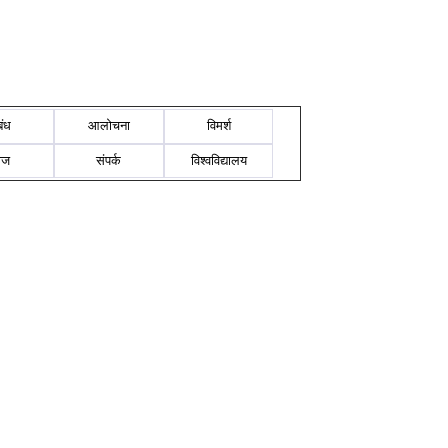
बंध
आलोचना
विमर्श
ोज
संपर्क
विश्वविद्यालय