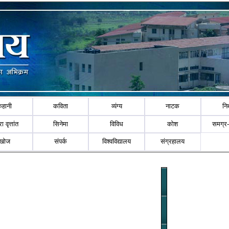
कहानी
कविता
व्यंग्य
नाटक
नि
ा वृत्तांत
सिनेमा
विविध
कोश
समग्र
खोज
संपर्क
विश्वविद्यालय
संग्रहालय