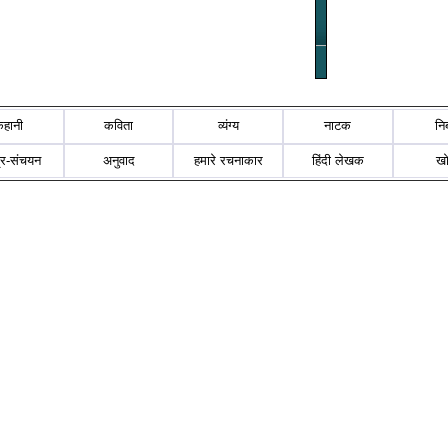
कहानी
कविता
व्यंग्य
नाटक
नि
्र-संचयन
अनुवाद
हमारे रचनाकार
हिंदी लेखक
ख