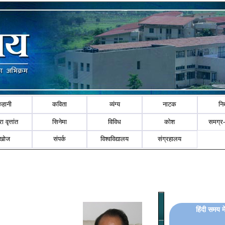
कहानी
कविता
व्यंग्य
नाटक
नि
ा वृत्तांत
सिनेमा
विविध
कोश
समग्र
खोज
संपर्क
विश्वविद्यालय
संग्रहालय
हिंदी समय म