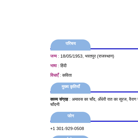
परिचय
जन्म
: 18/05/1953, भरतपुर (राजस्थान)
भाषा
: हिंदी
विधाएँ
: कविता
मुख्य कृतियाँ
काव्य संग्रह
: अमावस का चाँद, अँधेरी रात का सूरज, वैराग स
चाँदनी
फोन
+1 301-929-0508