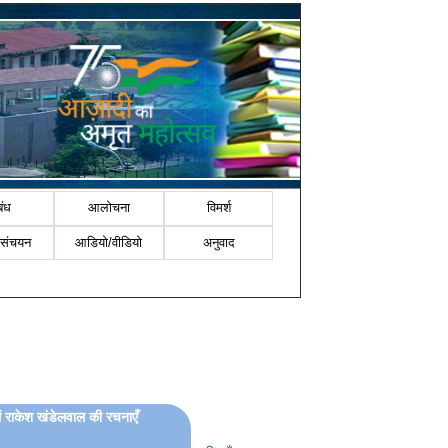
बंध
आलोचना
विमर्श
-संचयन
आडियो/वीडियो
अनुवाद
ें राकेश खंडेलवाल की रचनाएँ