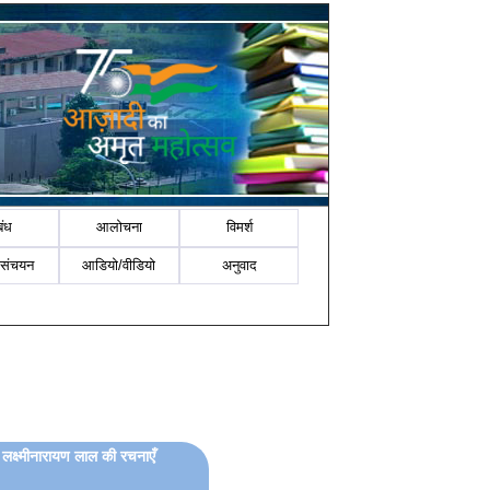
बंध
आलोचना
विमर्श
-संचयन
आडियो/वीडियो
अनुवाद
ं लक्ष्मीनारायण लाल की रचनाएँ