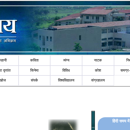
कहानी
कविता
व्यंग्य
नाटक
नि
ा वृत्तांत
सिनेमा
विविध
कोश
समग्र
खोज
संपर्क
विश्वविद्यालय
संग्रहालय
हिंदी समय मे