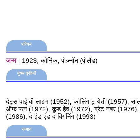
परिचय
जन्म
: 1923, कोर्निक, पोज़्नॉन (पोलैंड)
मुख्य कृतियाँ
देट्स वाई वी लाइभ (1952), कॉलिंग टू येती (1957), सॉल
ऑफ फन (1972), कूड हेव (1972), ग्रेट नंबर (1976), 
(1986), द इंड एंड द बिगनिंग (1993)
सम्मान