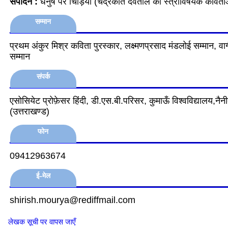
संपादन :
धनुष पर चिड़िया (चंद्रकांत देवताले की स्‍त्रीविषयक कविताओ
सम्मान
प्रथम अंकुर मिश्र कविता पुरस्कार, लक्ष्‍मणप्रसाद मंडलोई सम्‍मान, वागी
सम्‍मान
संपर्क
एसोसियेट प्रोफ़ेसर हिंदी, डी.एस.बी.परिसर, कुमाऊँ विश्वविद्यालय,नैन
(उत्तराखण्ड)
फोन
09412963674
ई-मेल
shirish.mourya@rediffmail.com
लेखक सूची पर वापस जाएँ