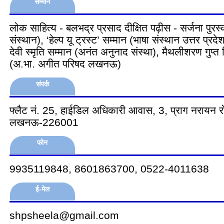
सम्मान
लोक साहित्य - बलभद्र प्रसाद दीक्षित पढ़ीस - सर्जना पुरस्क
संस्थान), ‘हेल्प यू ट्रस्ट’ सम्मान (भाषा संस्थान उत्तर प्रद
देवी स्मृति सम्मान (अनंत अनुनाद संस्था), मैथलीशरण गुप्त 
(अ.भा. अगीत परिषद लखनऊ)
संपर्क
फ्लैट नं. 25, हाईडिल अधिकारी आवास, 3, प्राग नरायन र
लखनऊ-226001
फोन
9935119848, 8601863700, 0522-4011638
ई-मेल
shpsheela@gmail.com