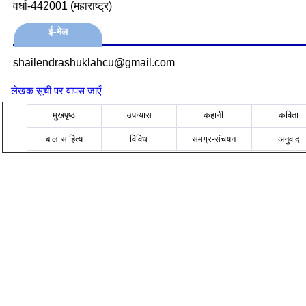
वर्धा-442001 (महाराष्ट्र)
ई-मेल
shailendrashuklahcu@gmail.com
लेखक सूची पर वापस जाएँ
मुखपृष्ठ
उपन्यास
कहानी
कविता
बाल साहित्य
विविध
समग्र-संचयन
अनुवाद