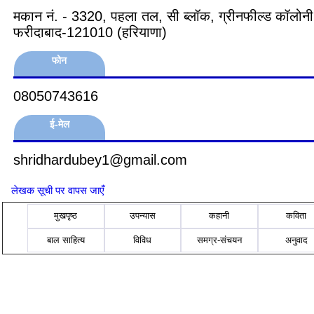
मकान नं. - 3320, पहला तल, सी ब्लॉक, ग्रीनफील्ड कॉलोनी
फरीदाबाद-121010 (हरियाणा)
फोन
08050743616
ई-मेल
shridhardubey1@gmail.com
लेखक सूची पर वापस जाएँ
मुखपृष्ठ
उपन्यास
कहानी
कविता
बाल साहित्य
विविध
समग्र-संचयन
अनुवाद