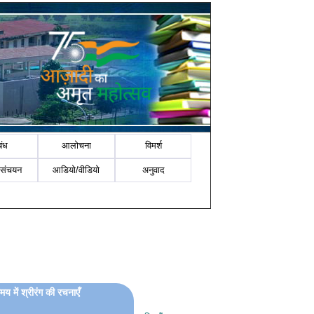
बंध
आलोचना
विमर्श
-संचयन
आडियो/वीडियो
अनुवाद
मय में श्रीरंग की रचनाएँ