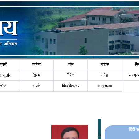
कहानी
कविता
व्यंग्य
नाटक
नि
ा वृत्तांत
सिनेमा
विविध
कोश
समग्र
खोज
संपर्क
विश्वविद्यालय
संग्रहालय
हिंदी स