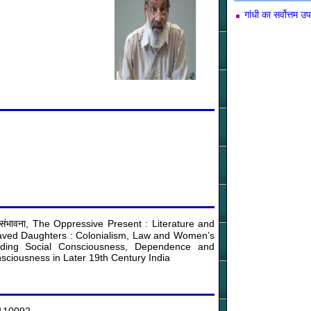
गांधी का सर्वोत्त
 एक असंभव संभावना, The Oppressive Present : Literature and
slaved Daughters : Colonialism, Law and Women’s
nding Social Consciousness, Dependence and
sciousness in Later 19th Century India