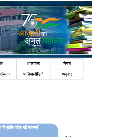
बंध
आलोचना
विमर्श
-संचयन
आडियो/वीडियो
अनुवाद
 में सुधीर चंद्र की रचनाएँ