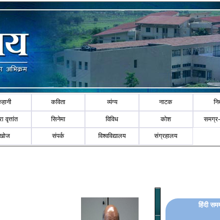
कहानी
कविता
व्यंग्य
नाटक
नि
ा वृत्तांत
सिनेमा
विविध
कोश
समग्र
खोज
संपर्क
विश्वविद्यालय
संग्रहालय
हिंदी समय