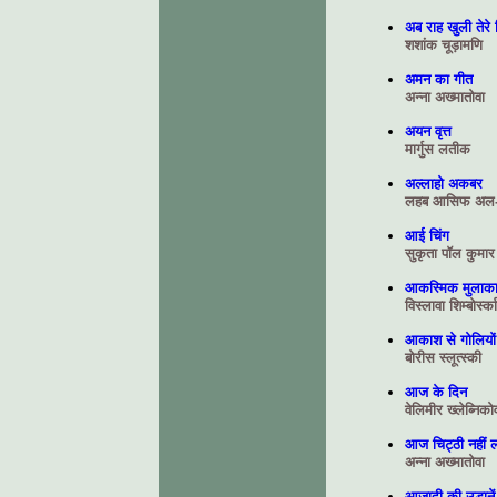
अब राह खुली तेरे
शशांक चूड़ामणि
अमन का गीत
अन्ना अख्मातोवा
अयन वृत्त
मार्गुस लतीक
अल्लाहो अकबर
लहब आसिफ अल-ज
आई चिंग
सुकृता पॉल कुमार
आकस्मिक मुलाक
विस्लावा शिम्बोर्स्का
आकाश से गोलियों
बोरीस स्‍लूत्‍स्‍की
आज के दिन
वेलिमीर ख्लेब्निको
आज चिट्ठी नहीं 
अन्ना अख्मातोवा
आजादी की उड़ानें