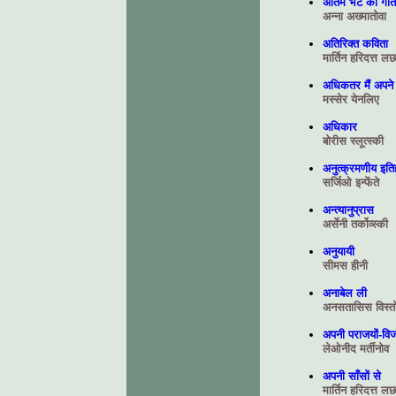
अंतिम भेंट का गीत
अन्ना अख्मातोवा
अतिरिक्त कविता
मार्तिन हरिदत्त ल
अधिकतर मैं अपने 
मस्सेर येनलिए
अधिकार
बोरीस स्‍लूत्‍स्‍की
अनुत्क्रमणीय इत
सर्जिओ इन्फेंते
अन्‍त्‍यानुप्रास
अर्सेनी तर्कोव्‍स्‍की
अनुयायी
सीमस हीनी
अनाबेल ली
अनसतासिस विस्त
अपनी पराजयों-विज
लेओनीद मर्तीनोव
अपनी साँसों से
मार्तिन हरिदत्त ल