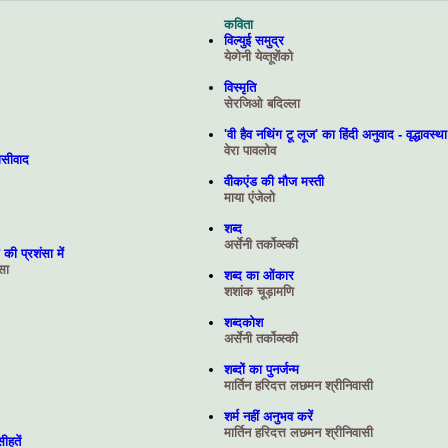
कविता
विल्युई समुद्र
येव्‍गेनी येव्‍तूशेंको
विस्मृति
सेरजिओ बदिल्ला
'वी हैव नथिंग टू लूज' का हिंदी अनुवाद - वृद्धावस्था
वेरा पावलोव
ासीवाद
वीकएंड की मौज मस्ती
माया एंजेलो
शब्द
अर्सेनी तर्कोव्‍स्‍की
की प्रशंसा में
ोसा
शब्द का ओंकार
शशांक चूड़ामणि
शब्दकोश
अर्सेनी तर्कोव्‍स्‍की
शब्दों का पुनर्जन्म
मार्तिन हरिदत्त लछमन श्रीनिवासी
शर्म नहीं अनुभव करें
मार्तिन हरिदत्त लछमन श्रीनिवासी
ीहतें