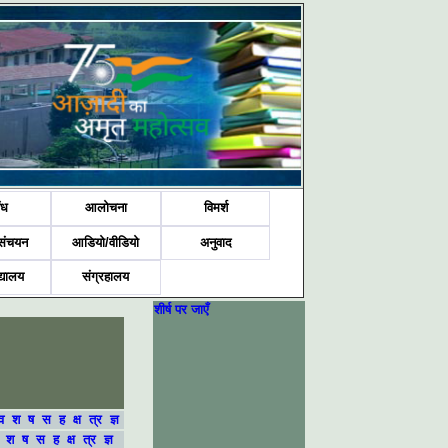
ंध
आलोचना
विमर्श
संचयन
आडियो/वीडियो
अनुवाद
द्यालय
संग्रहालय
शीर्ष पर जाएँ
व
श
ष
स
ह
क्ष
त्र
ज्ञ
श
ष
स
ह
क्ष
त्र
ज्ञ