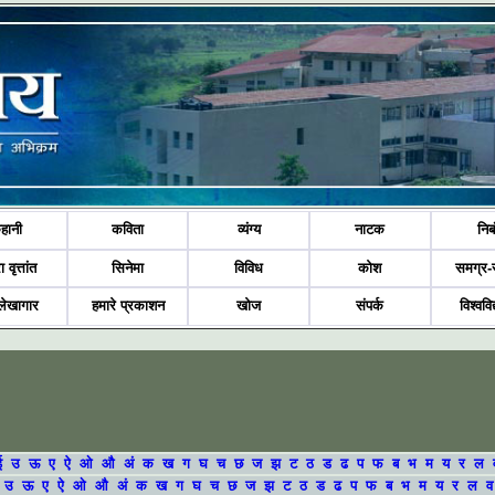
हानी
कविता
व्यंग्य
नाटक
निब
ा वृत्तांत
सिनेमा
विविध
कोश
समग्र-
लेखागार
हमारे प्रकाशन
खोज
संपर्क
विश्ववि
ई
उ
ऊ
ए
ऐ
ओ
औ
अं
क
ख
ग
घ
च
छ
ज
झ
ट
ठ
ड
ढ
प
फ
ब
भ
म
य
र
ल
उ
ऊ
ए
ऐ
ओ
औ
अं
क
ख
ग
घ
च
छ
ज
झ
ट
ठ
ड
ढ
प
फ
ब
भ
म
य
र
ल
व