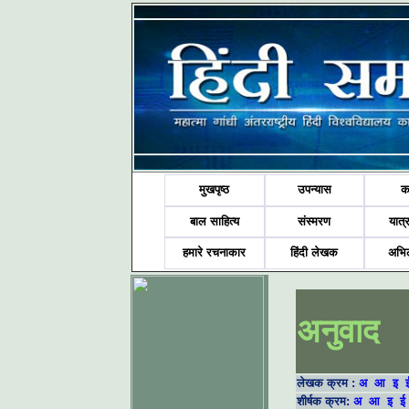
मुखपृष्ठ
उपन्यास
क
बाल साहित्य
संस्मरण
यात्र
हमारे रचनाकार
हिंदी लेखक
अभि
अनुवाद
लेखक क्रम :
अ
आ
इ
शीर्षक क्रम:
अ
आ
इ
ई