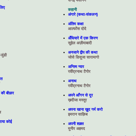
सेर्गइ येसेनिन
 लिए
कहानी
अंगारे (कथा-संकलन)
अंतिम कक्षा
आल्फोंस दोदे
अँधियारे में एक किरण
सुहेल अज़ीमाबादी
अनजाने द्वीप की कथा
ुंडी
जोसे डिसूजा सारामागो
अन्तिम प्यार
रवींद्रनाथ टैगोर
ात
अनाथ
रवींद्रनाथ टैगोर
 की बौछार
अपने आँगन से दूर
ख़दीजा मस्तूर
अपना खाना ख़ुद गर्म करो
व
इमरान साक़िब
लाया कोई
अपनी शक़्ल
मुनीर अहमद