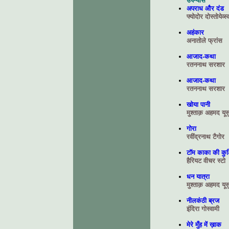
उपन्यास
अपराध और दंड
फ्योदोर दोस्तोयेव्स्
अहंकार
अनातोले फ्रांस
आजाद-कथा
रतननाथ सरशार
आजाद-कथा
रतननाथ सरशार
खोया पानी
मुश्ताक़ अहमद यूस
गोरा
रवींद्रनाथ टैगोर
टॉम काका की कुट
हैरियट वीचर स्टो
धन यात्रा
मुश्ताक़ अहमद यूस
नीलकंठी ब्रज
इंदिरा गोस्वामी
मेरे मुँह में ख़ाक