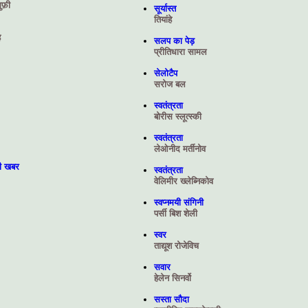
ुफ़ी
सूर्यास्त
तियांहे
ह
सलप का पेड़
प्रीतिधारा सामल
सेलोटैप
सरोज बल
स्वतंत्रता
बोरीस स्‍लूत्‍स्‍की
स्वतंत्रता
लेओनीद मर्तीनोव
की खबर
स्वतंत्रता
वेलिमीर ख्लेब्निकोव
स्वप्नमयी संगिनी
पर्सी बिश शेली
स्वर
ताद्यूश रोजेविच
सवार
हेलेन सिनर्वो
सस्ता सौदा