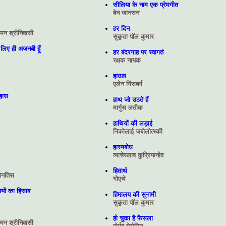
सीलिया के नाम एक प्रेमगीत
बेन जानसन
हर दिन
छमन श्रीनिवासी
सुकृता पॉल कुमार
लिए ही अजनबी हूँ
हर बंदरगाह पर स्वागतं
रक्षक नायक
हाउल
एलेन गिंसबर्ग
िहास
हाथ जो उठते हैं
मार्गुस लतीक
हाथियों की लड़ाई
निकोलाई जबोलोत्स्की
हास्यबोध
व्‍याचेस्‍लाव कुप्रियानोव
हितार्थ
ोनतिस
गोएथे
यों का हिसाब
हिमालय की सुनामी
सुकृता पॉल कुमार
हो चुका है फैसला
छमन श्रीनिवासी