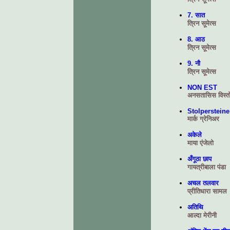
7. सात
त्रिन सूमेत्स
8. आठ
त्रिन सूमेत्स
9. नौ
त्रिन सूमेत्स
NON EST
अनसतासिस विस्त
Stolpersteine
मार्क ग्रेनिअर
अकेले
माया एंजेलो
अँगूठा छाप
गायत्रीबाला पंडा
अचल तलवार
प्रीतिधारा सामल
अतिथि
आल्दा मेरीनी