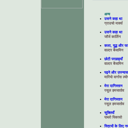
अन्य
उसने कहा था
ग्राउचो मार्क्स
उसने कहा था
जॉर्ज कार्लिन
कला, युद्ध और फ
वाल्टर बेंजामिन
छोटी परछाइयाँ
वाल्टर बेंजामिन
पढ़ने और उपन्यास 
मारियो वार्गास ल्य
मेरा दागिस्तान
रसूल हमजातोव
मेरा दागिस्तान
रसूल हमजातोव
सूक्तियाँ
पाब्लो पिकासो
स्त्रियों के लिए नस