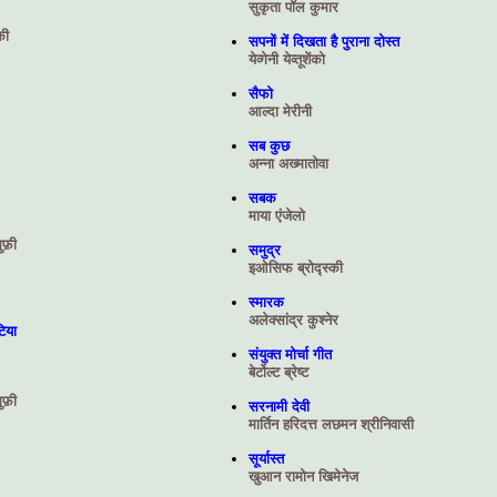
सुकृता पॉल कुमार
की
सपनों में दिखता है पुराना दोस्त
येव्‍गेनी येव्‍तूशेंको
सैफो
आल्दा मेरीनी
सब कुछ
अन्ना अख्मातोवा
सबक
माया एंजेलो
ुफ़ी
समुद्र
इओसिफ ब्रोद्स्‍की
स्मारक
अलेक्सांद्र कुश्नेर
िया
संयुक्त मोर्चा गीत
बेर्टोल्ट ब्रेष्ट
ुफ़ी
सरनामी देवी
मार्तिन हरिदत्त लछमन श्रीनिवासी
सूर्यास्त
खुआन रामोन खिमेनेज