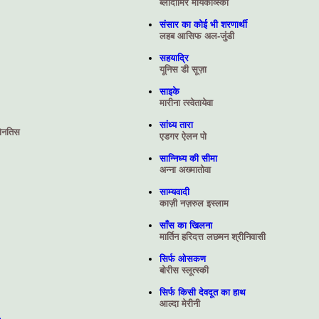
ब्लादीमिर मायकोव्स्की
संसार का कोई भी शरणार्थी
लहब आसिफ अल-जुंडी
सहयाद्रि
यूनिस डी सूज़ा
साइके
मारीना त्स्वेतायेवा
सांध्य तारा
ोनतिस
एडगर ऐलन पो
सान्निध्य की सीमा
अन्ना अख्मातोवा
साम्यवादी
काज़ी नज़रुल इस्लाम
साँस का खिलना
मार्तिन हरिदत्त लछमन श्रीनिवासी
सिर्फ ओसकण
बोरीस स्‍लूत्‍स्‍की
सिर्फ किसी देवदूत का हाथ
आल्दा मेरीनी