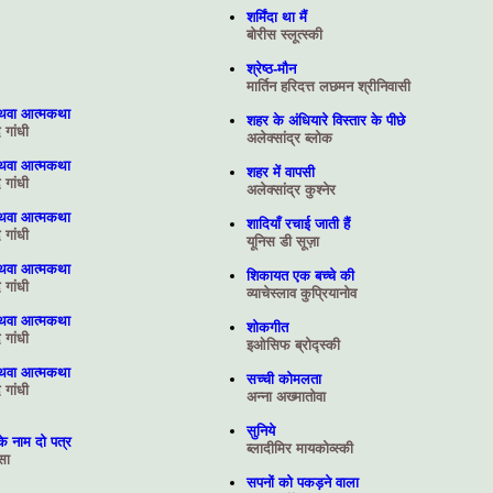
शर्मिंदा था मैं
बोरीस स्‍लूत्‍स्‍की
श्रेष्ठ-मौन
मार्तिन हरिदत्त लछमन श्रीनिवासी
अथवा आत्मकथा
शहर के अंधियारे विस्तार के पीछे
गांधी
अलेक्सांद्र ब्लोक
अथवा आत्मकथा
शहर में वापसी
गांधी
अलेक्सांद्र कुश्नेर
अथवा आत्मकथा
शादियाँ रचाई जाती हैं
गांधी
यूनिस डी सूज़ा
अथवा आत्मकथा
शिकायत एक बच्चे की
गांधी
व्‍याचेस्‍लाव कुप्रियानोव
अथवा आत्मकथा
शोकगीत
गांधी
इओसिफ ब्रोद्स्‍की
अथवा आत्मकथा
सच्ची कोमलता
गांधी
अन्ना अख्मातोवा
सुनिये
के नाम दो पत्र
ब्लादीमिर मायकोव्स्की
ोसा
सपनों को पकड़ने वाला