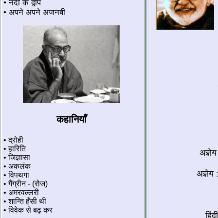
• नदी के द्वीप
• अपने अपने अजनबी
कहानियाँ
• द्रोही
• हारिति
अज्ञे
• जिज्ञासा
• अकलंक
अज्ञेय
• विपथगा
• गैंग्रीन - (रोज)
• अमरवल्लरी
• शान्ति हँसी थी
• विवेक से बढ़ कर
हिंद