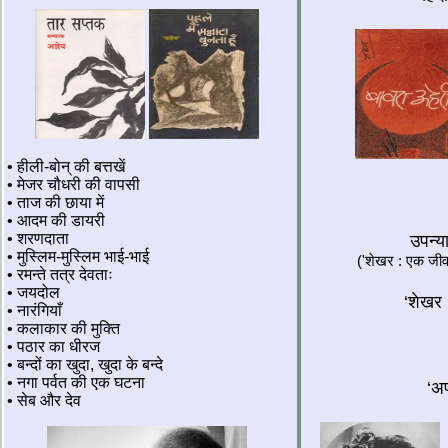
• हीली-बोन् की बत्तखें
• मेजर चौधरी की वापसी
• ताज की छाया में
• आदम की डायरी
• शरणदाता
उपन्य
• मुस्लिम-मुस्लिम भाई-भाई
('शेखर : एक जीवनी
• रमन्ते तत्र देवताः
• जयदोल
‘शेखर :
• नारंगियाँ
• कलाकार की मुक्ति
• पठार का धीरज
• बन्दों का खुदा, खुदा के बन्दे
• नगा पर्वत की एक घटना
‘अ
• सेब और देव