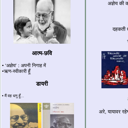
अज्ञेय की 
दहकती ध
आत्म-छवि
• ‘अज्ञेय’ : अपनी निगाह में
•ऋण-स्वीकारी हूँ
डायरी
• मैं वह धनु हूँ...
अरे, यायावर रहे