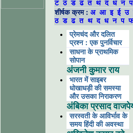
ट
ठ
ड
ढ
त
थ
द
ध
न
प
शीर्षक क्रम :
अ
आ
इ
ई
उ
ठ
ड
ढ
त
थ
द
ध
न
प
प्रेमचंद और दलित
प्रश्न : एक पुनर्विचार
साधना के प्राथमिक
सोपान
अंजनी कुमार राय
भारत में साइबर
धोखाधड़ी की समस्या
और उसका निराकरण
अंबिका प्रसाद वाजपे
सरस्वती के आविर्भाव के
समय हिंदी की अवस्था