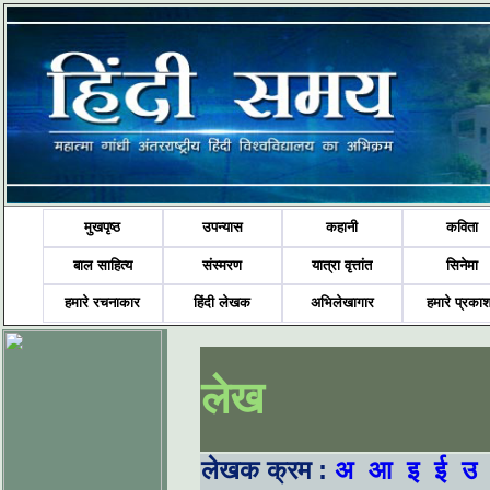
मुखपृष्ठ
उपन्यास
कहानी
कविता
बाल साहित्य
संस्मरण
यात्रा वृत्तांत
सिनेमा
हमारे रचनाकार
हिंदी लेखक
अभिलेखागार
हमारे प्रका
लेख
लेखक क्रम :
अ
आ
इ
ई
उ