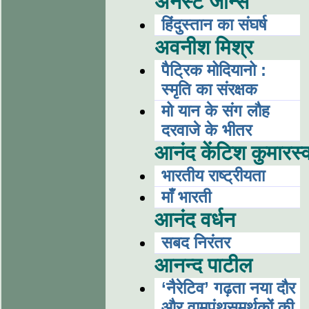
अर्नेस्ट जोन्स
हिंदुस्तान का संघर्ष
अवनीश मिश्र
पैट्रिक मोदियानो :
स्मृति का संरक्षक
मो यान के संग लौह
दरवाजे के भीतर
आनंद केंटिश कुमारस्
भारतीय राष्ट्रीयता
माँ भारती
आनंद वर्धन
सबद निरंतर
आनन्द पाटील
‘नैरेटिव’ गढ़ता नया दौर
और वामपंथसमर्थकों की